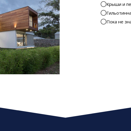
Крыши и п
Гильотинна
Пока не зн