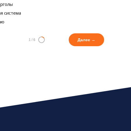
ерголы
я система
аю
Далее →
1
/
6