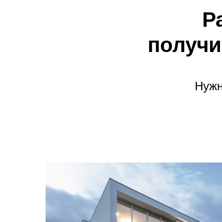
Р
получи
Нужн