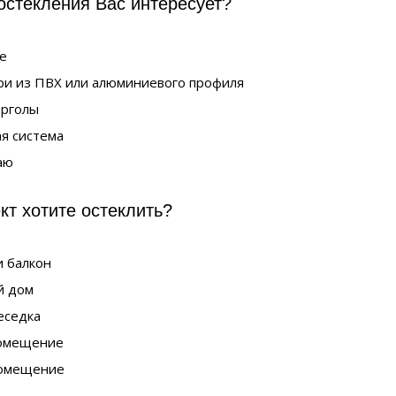
остекления Вас интересует?
е
ри из ПВХ или алюминиевого профиля
ерголы
я система
аю
кт хотите остеклить?
 балкон
й дом
еседка
омещение
омещение