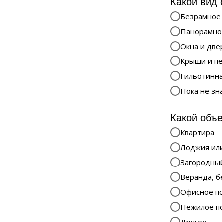
Какой вид 
Безрамное
Панорамно
Окна и две
Крыши и п
Гильотинна
Пока не зн
Какой объе
Квартира
Лоджия или
Загородны
Веранда, б
Офисное п
Нежилое п
Другое