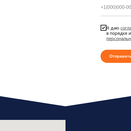
Я даю
согл
в порядке 
персональ
Отправит