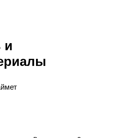
 и
териалы
аймет