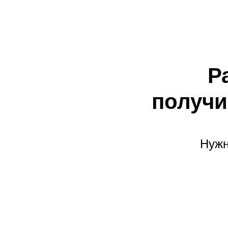
Р
получи
Нужн