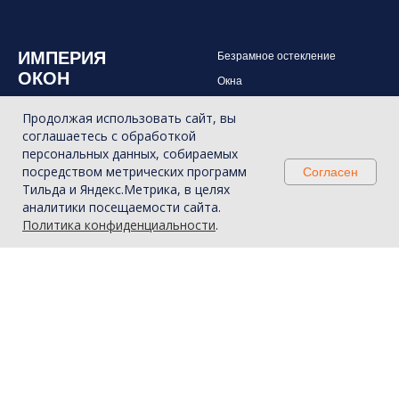
ИМПЕРИЯ
Безрамное остекление
ОКОН
Окна
Двери
Продолжая использовать сайт, вы
Балконы и лоджии
соглашаетесь с обработкой
персональных данных, собираемых
Фасадное остекление
+7 (987) 955-21-12
посредством метрических программ
Согласен
Панорамное остекление
Тильда и Яндекс.Метрика, в целях
аналитики посещаемости сайта.
Крыши и перголы
Политика конфиденциальности
.
Гильотинная система
Примеры работ
Перегородки
Политика конфиденциальности
Ремонт окон и рольставней
Отзывы