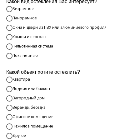
Какой вид остекления Вас интересует?
Безрамное
Панорамное
Окна и двери из ПВХ или алюминиевого профиля
Крыши и перголы
Гильотинная система
Пока не знаю
Какой объект хотите остеклить?
Квартира
Лоджия или балкон
Загородный дом
Веранда, беседка
Офисное помещение
Нежилое помещение
Другое