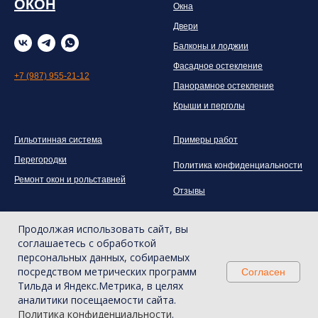
ОКОН
Окна
Двери
Балконы и лоджии
Фасадное остекление
+7 (987) 955-21-12
Панорамное остекление
Крыши и перголы
Гильотинная система
Примеры работ
Перегородки
Политика конфиденциальности
Ремонт окон и рольставней
Отзывы
Продолжая использовать сайт, вы
соглашаетесь с обработкой
персональных данных, собираемых
посредством метрических программ
Согласен
Тильда и Яндекс.Метрика, в целях
аналитики посещаемости сайта.
Tilda
Made on
Политика конфиденциальности
.