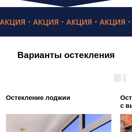
Я
АКЦИЯ
АКЦИЯ
АКЦИЯ
АКЦИ
Варианты остекления
Остекление лоджии
Ост
м
с в