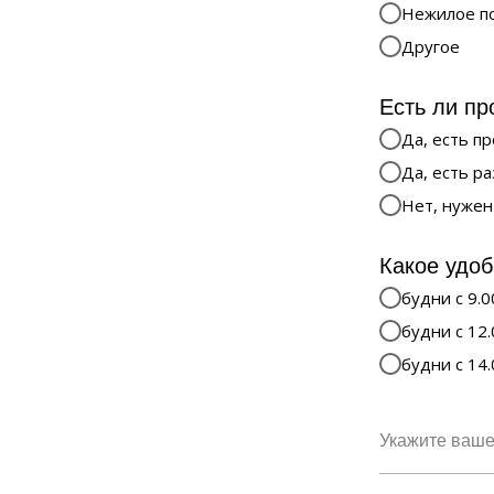
Нежилое п
Другое
Есть ли пр
Да, есть п
Да, есть р
Нет, нужен
Какое удоб
будни с 9.0
будни с 12.
будни с 14.