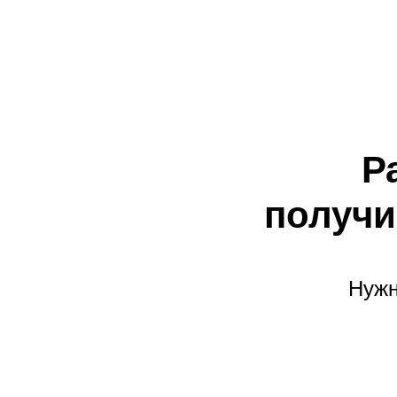
Р
получи
Нужн