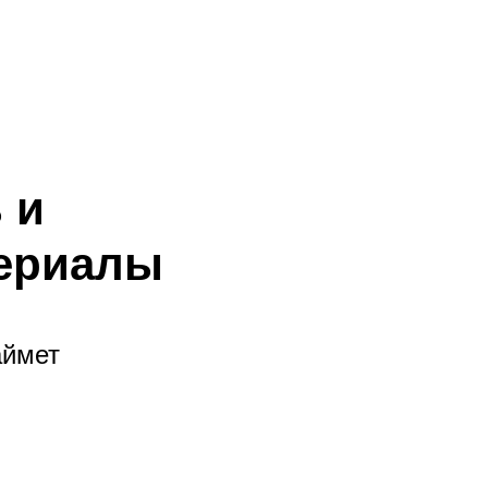
 и
териалы
аймет