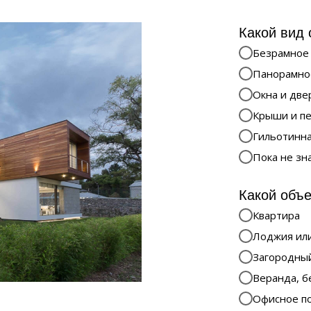
Какой вид 
Безрамное
Панорамно
Окна и две
Крыши и п
Гильотинна
Пока не зн
Какой объе
Квартира
Лоджия или
Загородны
Веранда, б
Офисное п