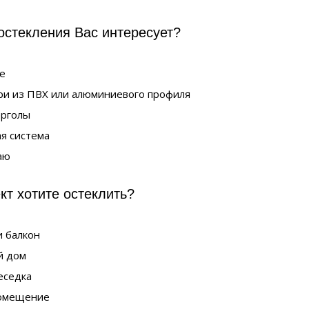
остекления Вас интересует?
е
ри из ПВХ или алюминиевого профиля
ерголы
я система
аю
кт хотите остеклить?
 балкон
й дом
еседка
омещение