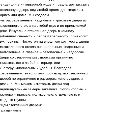
тенденции в интерьерной моде и предлагает заказать
стеклянную дверь под любой проем для квартиры,
офиса или дома. Мы создаем
ультрасовременные, надежные и красивые двери из
закаленного стекла на любой вкус и по приемлемой
цене. Визуально стеклянная дверь в комнату
добавляет свежести и респектабельности, привносит
дух новизны. Несмотря на внешнюю хрупкость, двери
из закаленного стекла очень прочные, надежные и
долговечные, а главное – безопасные и недорогие.
Двери со стеклянными створками органично
вписываются в любой интерьер, они
многофункциональны и удобны. Благодаря
современным технологиям производство стеклянных
дверей не ограничено в размерах, конструкциях и
дизайне. Мы можем изготовить двери под
индивидуальные замеры заказчика, любой формы и
размера – прямые, полукруглые, отдельные или
входные группы.
Виды стеклянных дверей:
- раздвижные;