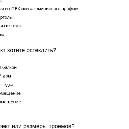
ри из ПВХ или алюминиевого профиля
ерголы
я система
аю
кт хотите остеклить?
 балкон
й дом
еседка
омещение
омещение
оект или размеры проемов?