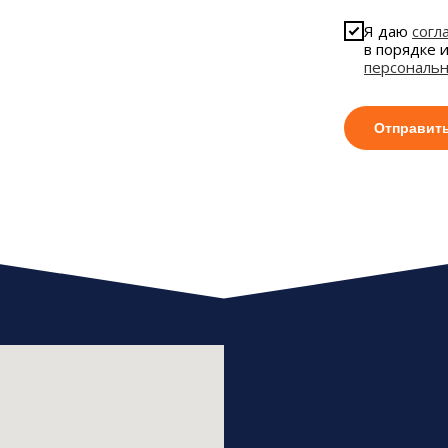
Я даю
согл
в порядке 
персональ
Отправит