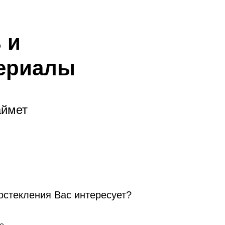
 и
териалы
аймет
остекления Вас интересует?
е