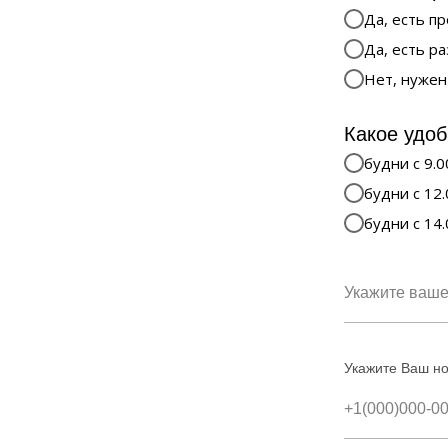
Да, есть п
Да, есть р
Нет, нужен
Какое удоб
будни с 9.0
будни с 12.
будни с 14.
Укажите Ваш н