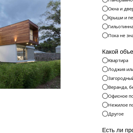
Окна и две
Крыши и п
Гильотинна
Пока не зн
Какой объе
Квартира
Лоджия или
Загородны
Веранда, б
Офисное п
Нежилое п
Другое
Есть ли пр