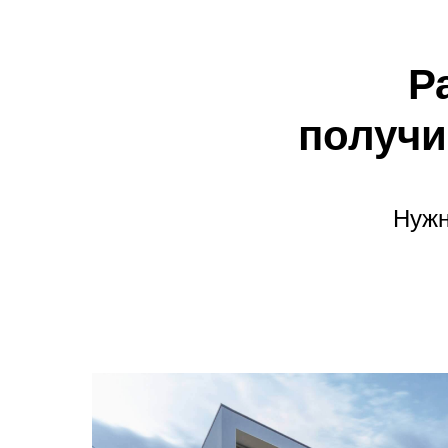
Р
получи
Нужн